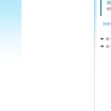
摘
技
技能
前
后